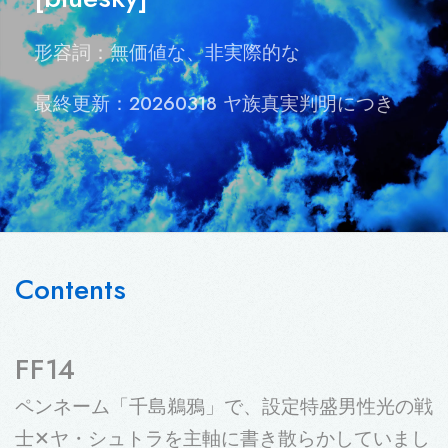
形容詞：無価値な、非実際的な
最終更新：20260318
ヤ族真実判明につき
Contents
FF14
ペンネーム「千島鵜鴉」で、設定特盛男性光の戦
士✕ヤ・シュトラを主軸に書き散らかしていまし